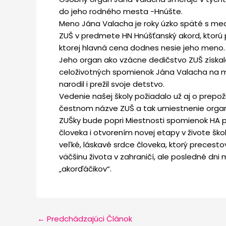
do jeho rodného mesta -Hnúšte.
Meno Jána Valacha je roky úzko späté s me
ZUŠ v predmete HN Hnúšťanský akord, ktorú p
ktorej hlavná cena dodnes nesie jeho meno.
Jeho organ ako vzácne dedičstvo ZUŠ získal
celoživotných spomienok Jána Valacha na 
narodil i prežil svoje detstvo.
Vedenie našej školy požiadalo už aj o prepo
čestnom názve ZUŠ a tak umiestnenie organ
ZUŠky bude popri Miestnosti spomienok HA
človeka i otvorením novej etapy v živote šk
veľké, láskavé srdce človeka, ktorý precestova
väčšinu života v zahraničí, ale posledné dni
„akorďáčikov“.
←
Predchádzajúci Článok