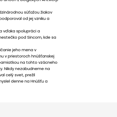
dzinárodnou súťažou žiakov
odporoval od jej vzniku a
a vďaka spolupráci a
mestečko pod Sincom, kde sa
žičanie jeho mena v
u v priestoroch hnúšťanskej
 pamiatkou na tohto vzácneho
oly. Nikdy nezabudneme na
l celý svet, prežil
 myslel denne na Hnúšťu a