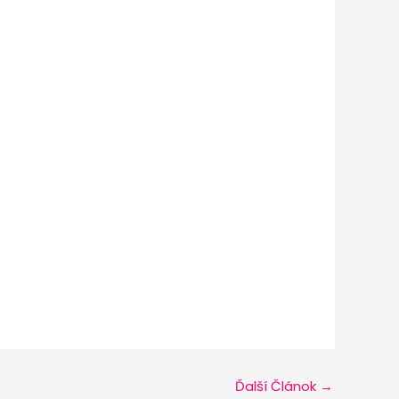
Ďalší Článok
→