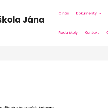
O nás
Dokumenty
škola Jána
Rada školy
Kontakt
o dňoch z belgických Antwerp