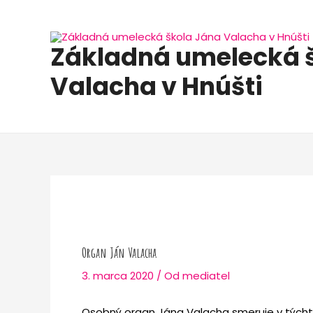
Preskočiť
Post
na
navigation
obsah
Základná umelecká 
Valacha v Hnúšti
Organ Ján Valacha
3. marca 2020
/ Od
mediatel
Osobný organ Jána Valacha smeruje v týcht